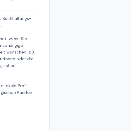
e Buchhaltungs-
.
net, wenn Sie
 unabhängige
eit wünschen, z.B.
titionen oder die
egischer
e lokale Profil
gischen Kunden