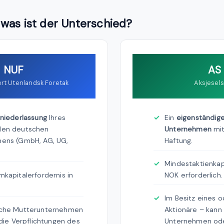
was ist der Unterschied?
NUF
AS
ert Utenlandsk Foretak
Aksjesel
niederlassung
Ihres
Ein
eigenständig
den deutschen
Unternehmen
mit
ens (GmbH, AG, UG,
Haftung.
Mindestaktienkap
kapitalerfordernis in
NOK erforderlich.
Im Besitz eines 
che Mutterunternehmen
Aktionäre – kann
 die Verpflichtungen des
Unternehmen ode