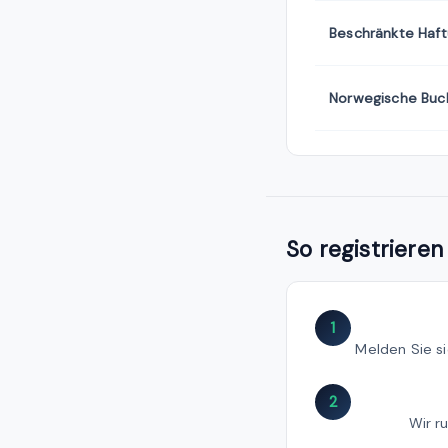
Beschränkte Haf
Norwegische Buch
So registriere
1
Melden Sie si
2
Wir r