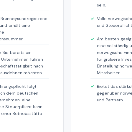
sein.
 Brønnøysundregistrene
Volle norwegisch
 und erhält eine
und Steuerpflicht
he
ionsnummer.
Am besten geeig
eine vollständig
n Sie bereits ein
norwegische Einh
 Unternehmen führen
für größere Inves
schäftstätigkeit nach
Einstellung norw
ausdehnen möchten.
Mitarbeiter.
hrungspflicht folgt
Bietet das stärkst
lich dem deutschen
gegenüber norwe
ernehmen, eine
und Partnern.
e Steuerpflicht kann
 einer Betriebsstätte
.