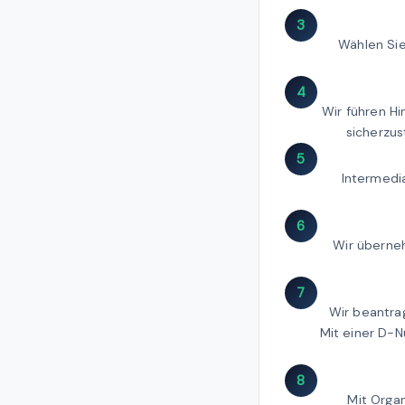
3
Wählen Sie
4
Wir führen H
sicherzus
5
Intermedia
6
Wir überneh
7
Wir beantra
Mit einer D-
8
Mit Orga