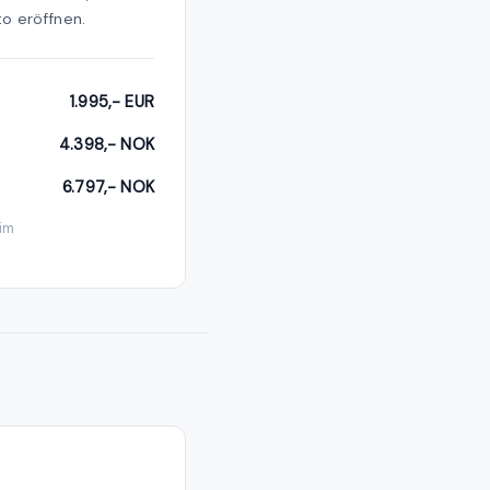
o eröffnen.
1.995,- EUR
4.398,- NOK
6.797,- NOK
eim