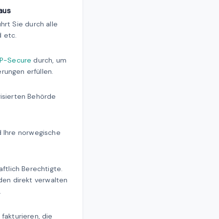
 aus
rt Sie durch alle
 etc.
P-Secure
durch, um
rungen erfüllen.
risierten Behörde
d Ihre norwegische
tlich Berechtigte.
en direkt verwalten
.
akturieren, die