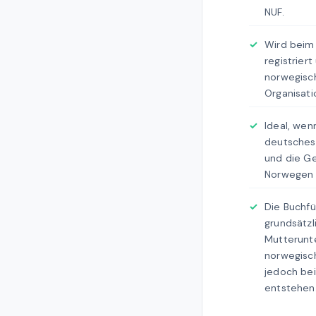
NUF.
Wird beim
registriert
norwegisc
Organisat
Ideal, wen
deutsches
und die Ge
Norwegen 
Die Buchfü
grundsätz
Mutterunt
norwegisch
jedoch bei
entstehen