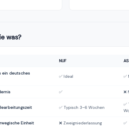
ie was?
NUF
AS
s ein deutsches
✅ Ideal
✅ 
dernis
✅
❌ 
✅ 
Bearbeitungszeit
✅ Typisch 3–6 Wochen
Wo
rwegische Einheit
❌ Zweigniederlassung
✅