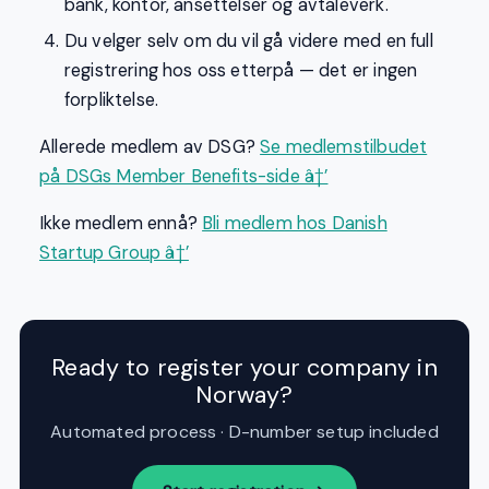
bank, kontor, ansettelser og avtaleverk.
Du velger selv om du vil gå videre med en full
registrering hos oss etterpå — det er ingen
forpliktelse.
Allerede medlem av DSG?
Se medlemstilbudet
på DSGs Member Benefits-side â†’
Ikke medlem ennå?
Bli medlem hos Danish
Startup Group â†’
Ready to register your company in
Norway?
Automated process · D-number setup included