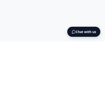
Chat with us
Intermediary AS
contact@intermediary.no
+47 965 03 953
Blog
Cookies
Terms & Conditions
NO925615471
© 2026 Intermediary AS — All Rights Reserved