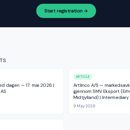
Start registration →
HTS
ARTICLE
ed dagen — 17. mai 2026 |
Artlinco A/S — markedsavk
 AS
gjennom SMV Eksport (Erh
Midtjylland) | Intermediary
9 May 2026