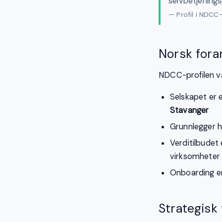
selvbetjenings
— Profil i NDC
Norsk fora
NDCC-profilen vå
Selskapet er 
Stavanger
Grunnlegger 
Verditilbudet 
virksomheter
Onboarding er
Strategisk