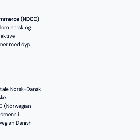
 Commerce (NDCC)
llom norsk og
 aktive
rsoner med dyp
ig tale Norsk-Dansk
ske
PC (Norwegian
rdmenn i
wegian Danish