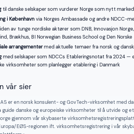
g
til danske selskaper som vurderer Norge som nytt marke
ing i København
via Norges Ambassade og andre NDCC-m
iden av tunge nordiske aktører som DNB, Innovasjon Norge, 
ind, Brækhus, BI Norwegian Business School og Den Norske 
siale arrangementer
med aktuelle temaer fra norsk og dansk
g
med selskaper som NDCCs Etableringsnotat fra 2024 — e
ske virksomheter som planlegger etablering i Danmark
n vår sier
 AS er en norsk konsulent- og GovTech-virksomhet med dan
å guide danske og europeiske virksomheter til å utvide og e
Norge gjennom vår skybaserte virksomhetsregistreringsplatt
Europa/EØS-regionen ift. virksomhetsregistrering i vår skyb