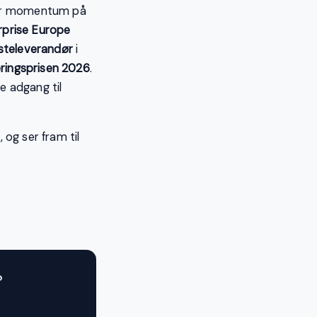
er momentum på
rprise Europe
steleverandør
i
seringsprisen 2026
.
e adgang til
og ser fram til
?