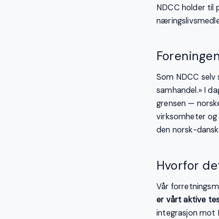
NDCC holder til
næringslivsmedle
Foreningen
Som NDCC selv si
samhandel.» I da
grensen — norske
virksomheter og
den norsk-dansk
Hvorfor de
Vår forretningsm
er vårt aktive t
integrasjon mot