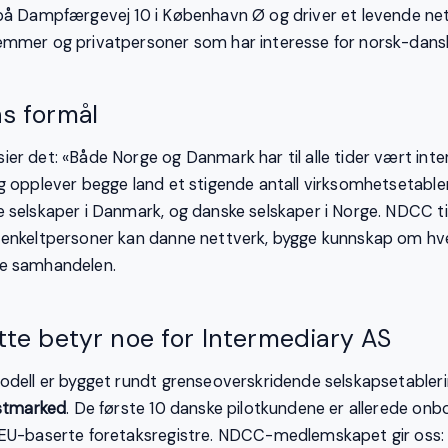
 på Dampfærgevej 10 i København Ø og driver et levende n
mmer og privatpersoner som har interesse for norsk-danske
s formål
er det: «Både Norge og Danmark har til alle tider vært inter
g opplever begge land et stigende antall virksomhetsetable
 selskaper i Danmark, og danske selskaper i Norge. NDCC til
 enkeltpersoner kan danne nettverk, bygge kunnskap om hv
e samhandelen.
tte betyr noe for Intermediary AS
odell er bygget rundt grenseoverskridende selskapsetabler
estmarked
. De første 10 danske pilotkundene er allerede onb
 EU-baserte foretaksregistre. NDCC-medlemskapet gir oss: