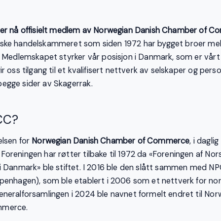
 er nå offisielt medlem av Norwegian Danish Chamber of
ske handelskammeret som siden 1972 har bygget broer me
. Medlemskapet styrker vår posisjon i Danmark, som er vårt
r oss tilgang til et kvalifisert nettverk av selskaper og pe
egge sider av Skagerrak.
CC?
elsen for
Norwegian Danish Chamber of Commerce
, i dagl
oreningen har røtter tilbake til 1972 da «Foreningen af Nor
i Danmark» ble stiftet. I 2016 ble den slått sammen med N
penhagen), som ble etablert i 2006 som et nettverk for no
neralforsamlingen i 2024 ble navnet formelt endret til Nor
mmerce.