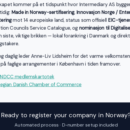
pet kommer på et tidspunkt hvor Intermediary AS bygg
tidig:
Made in Norway-sertifisering
,
Innovasjon Norge / Ente
ering
mot 14 europeiske land, status som offisiell
EIC-tjene
tion Councils Service Catalogue, og
nominasjon til Digitali
siste, viktige brikken — lokal forankring i Danmark og direkt
gstakere.
g daglig leder Anne-Liv Lidsheim for det varme velkomsten, 
e på faglige arrangementer i København i tiden framover.
l i NDCC medlemskartotek
wegian Danish Chamber of Commerce
Ready to register your company in Norway
Automated process · D-number setup included