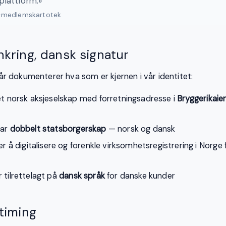
plattform.»
C-medlemskartotek
nkring, dansk signatur
r dokumenterer hva som er kjernen i vår identitet:
et norsk aksjeselskap med forretningsadresse i
Bryggerikaie
har
dobbelt statsborgerskap
— norsk og dansk
er å digitalisere og forenkle virksomhetsregistrering i Norge
 tilrettelagt på
dansk språk
for danske kunder
 timing