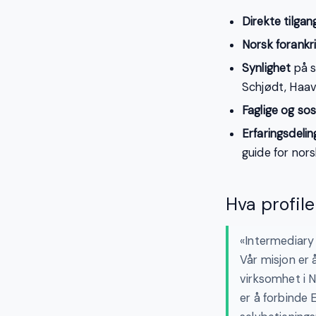
Direkte tilgan
Norsk forankr
Synlighet
på s
Schjødt, Haav
Faglige og so
Erfaringsdelin
guide for nor
Hva profile
«Intermediary
Vår misjon er 
virksomhet i 
er å forbinde 