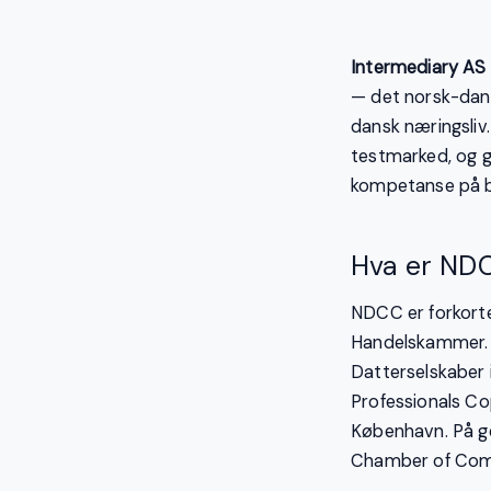
Intermediary AS
— det norsk-dan
dansk næringsliv
testmarked, og gi
kompetanse på b
Hva er ND
NDCC er forkort
Handelskammer. F
Datterselskaber 
Professionals Co
København. På ge
Chamber of Co