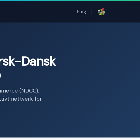
Blog
rsk-Dansk
)
mmerce (NDCC).
tivt nettverk for