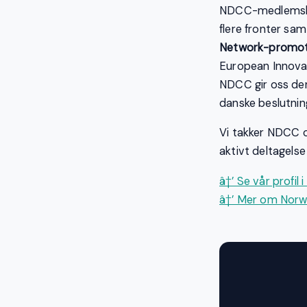
NDCC-medlemska
flere fronter sam
Network-promot
European Innova
NDCC gir oss den 
danske beslutnin
Vi takker NDCC o
aktivt deltagels
â†’ Se vår profi
â†’ Mer om Nor