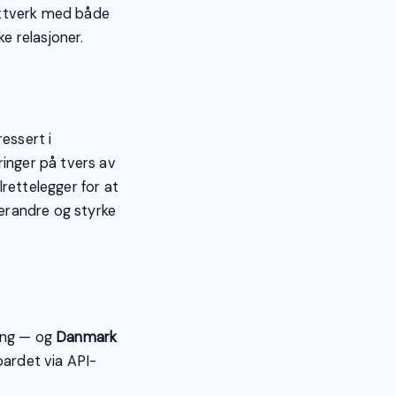
ettverk med både
 relasjoner.
essert i
ringer på tvers av
rettelegger for at
erandre og styrke
ing — og
Danmark
oardet via API-