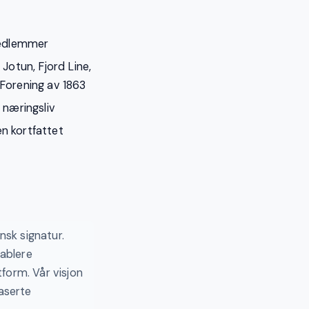
d
edlemmer
Jotun, Fjord Line,
Forening av 1863
 næringsliv
n kortfattet
sk signatur.
tablere
form. Vår visjon
aserte