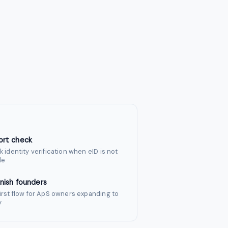
ort check
k identity verification when eID is not
le
nish founders
irst flow for ApS owners expanding to
y