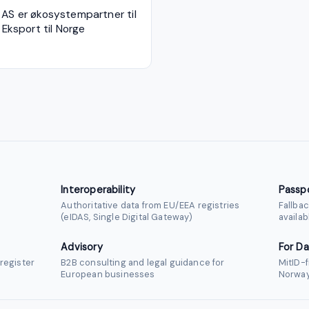
 AS er økosystempartner til
| Eksport til Norge
Interoperability
Passp
Authoritative data from EU/EEA registries
Fallbac
(eIDAS, Single Digital Gateway)
availab
Advisory
For Da
register
B2B consulting and legal guidance for
MitID-f
European businesses
Norwa