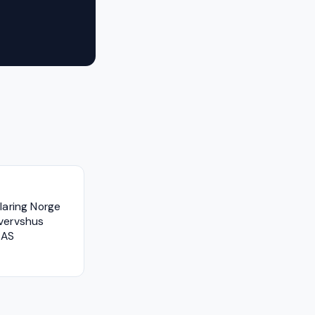
laring Norge
vervshus
 AS