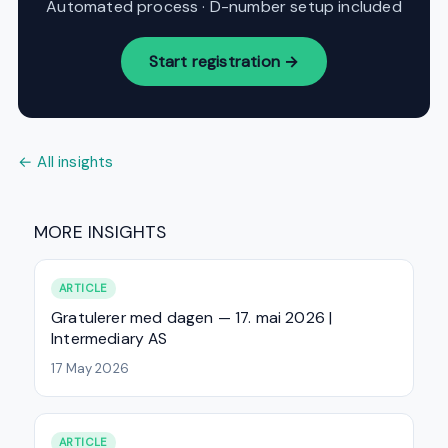
Automated process · D-number setup included
Start registration →
← All insights
MORE INSIGHTS
ARTICLE
Gratulerer med dagen — 17. mai 2026 |
Intermediary AS
17 May 2026
ARTICLE