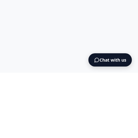
Chat with us
Intermediary AS
contact@intermediary.no
+47 965 03 953
Blog
Cookies
Terms & Conditions
NO925615471